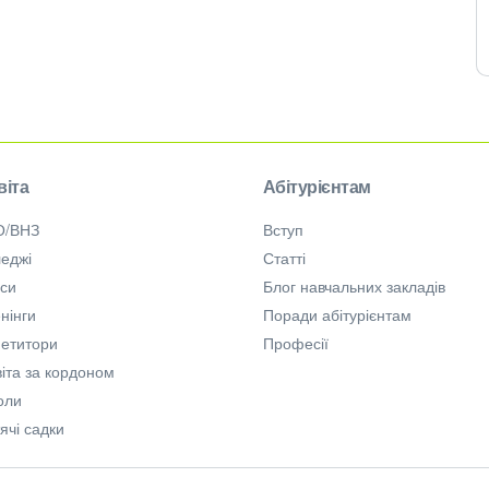
віта
Абітурієнтам
О/ВНЗ
Вступ
еджі
Статті
рси
Блог навчальних закладів
нінги
Поради абітурієнтам
петитори
Професії
іта за кордоном
оли
ячі садки