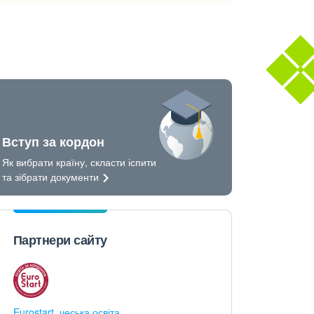
Вступ за кордон
Як вибрати країну, скласти іспити
та зібрати
документи
Партнери сайту
Eurostart, чеська освіта