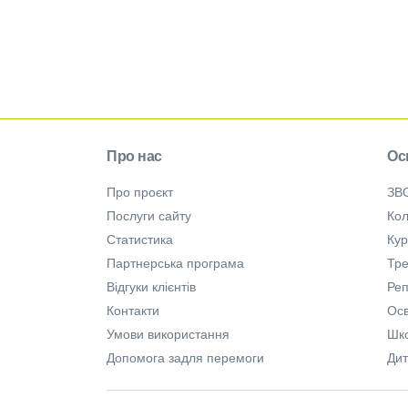
Про нас
Ос
Про проєкт
ЗВ
Послуги сайту
Кол
Статистика
Ку
Партнерська програма
Тре
Відгуки клієнтів
Ре
Контакти
Осв
Умови використання
Шк
Допомога задля перемоги
Дит