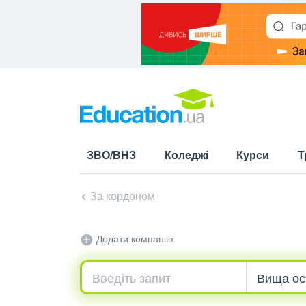
ЗВО/ВНЗ
Коледжі
Курси
Т
За кордоном
Додати компанію