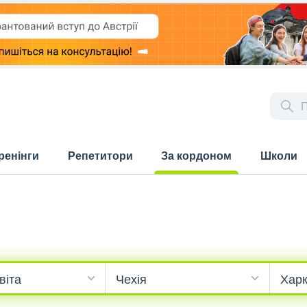
ренінги
Репетитори
За кордоном
Школи
(current)