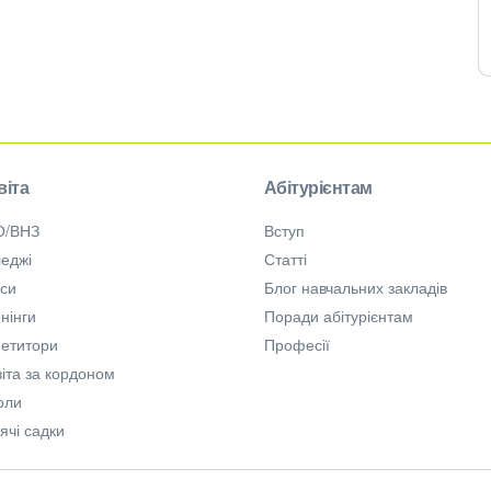
віта
Абітурієнтам
О/ВНЗ
Вступ
еджі
Статті
рси
Блог навчальних закладів
нінги
Поради абітурієнтам
петитори
Професії
іта за кордоном
оли
ячі садки