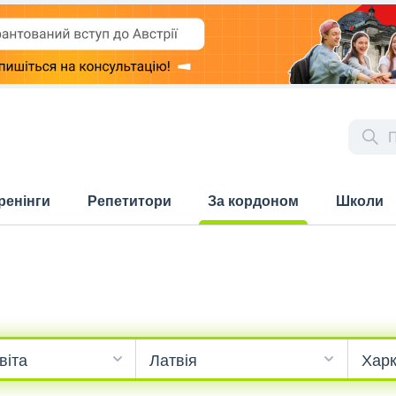
ренінги
Репетитори
За кордоном
Школи
(current)