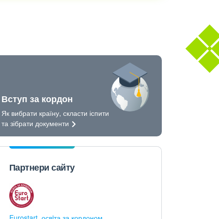
Вступ за кордон
Як вибрати країну, скласти іспити
та зібрати
документи
Партнери сайту
Eurostart, освiта за кордоном