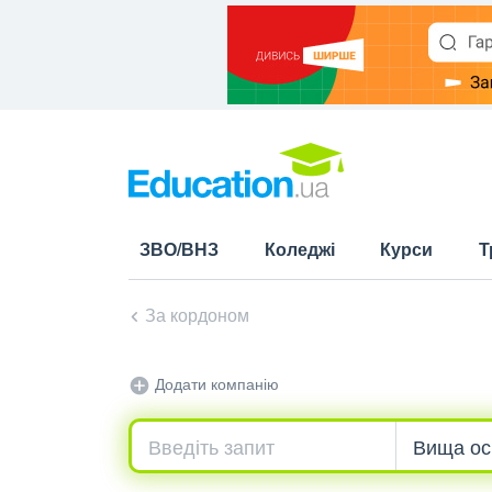
ЗВО/ВНЗ
Коледжі
Курси
Т
За кордоном
Додати компанію