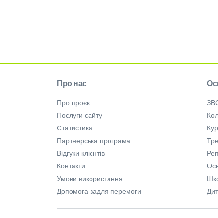
Про нас
Ос
Про проєкт
ЗВ
Послуги сайту
Кол
Статистика
Ку
Партнерська програма
Тре
Відгуки клієнтів
Ре
Контакти
Осв
Умови використання
Шк
Допомога задля перемоги
Дит