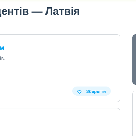
ентів — Латвія
ом
ів.
Зберегти