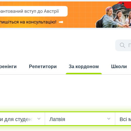
ренінги
Репетитори
За кордоном
Школи
(current)