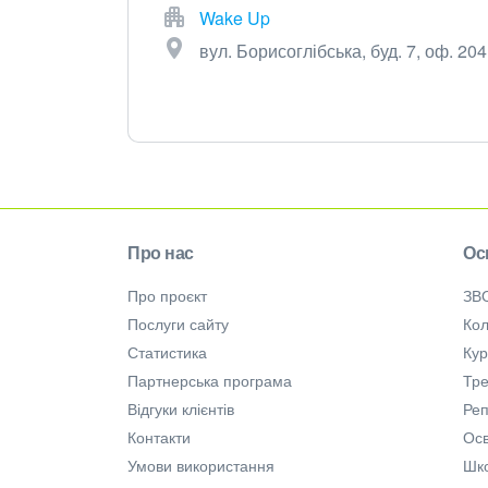
Wake Up
вул. Борисоглібська, буд. 7, оф. 204,
Про нас
Ос
Про проєкт
ЗВ
Послуги сайту
Кол
Статистика
Ку
Партнерська програма
Тре
Відгуки клієнтів
Ре
Контакти
Осв
Умови використання
Шк