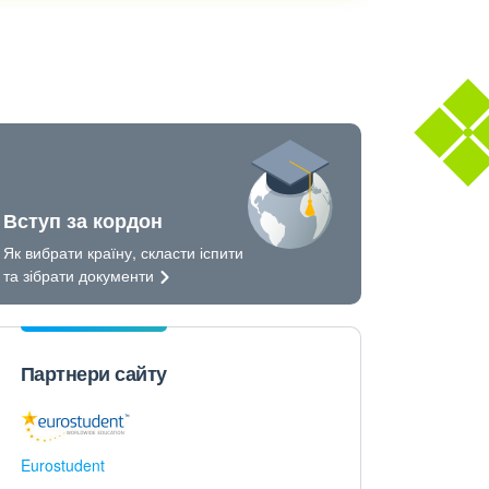
Вступ за кордон
Як вибрати країну, скласти іспити
та зібрати
документи
Партнери сайту
Eurostudent