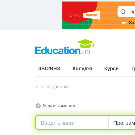
ЗВО/ВНЗ
Коледжі
Курси
Т
За кордоном
Додати компанію