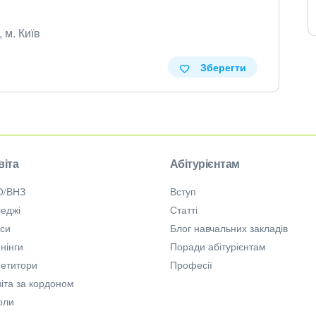
 м. Київ
Зберегти
віта
Абітурієнтам
О/ВНЗ
Вступ
еджі
Статті
рси
Блог навчальних закладів
нінги
Поради абітурієнтам
петитори
Професії
іта за кордоном
оли