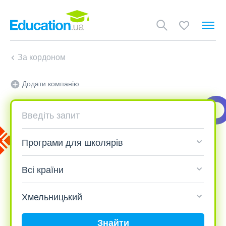
За кордоном
Додати компанію
Знайти