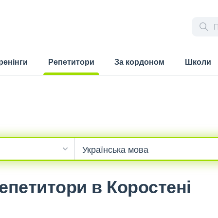
ренінги
Репетитори
За кордоном
Школи
(current)
Репетитори в Коростені