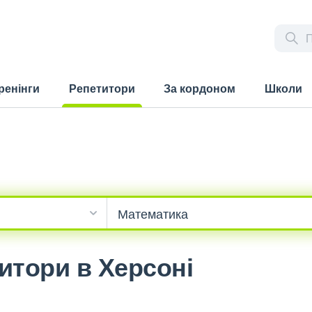
ренінги
Репетитори
За кордоном
Школи
(current)
итори в Херсоні