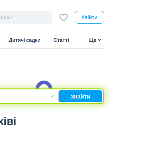
Увійти
Дитячі садки
Статті
Ще
Знайти
іві