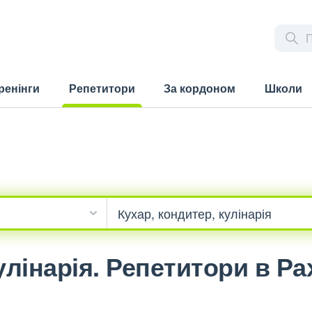
ренінги
Репетитори
За кордоном
Школи
(current)
улінарія. Репетитори в Рах