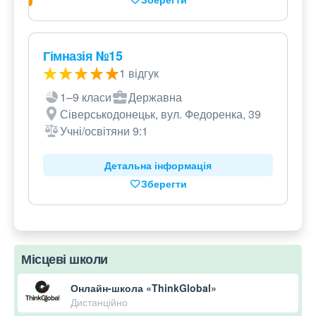
Гімназія №15
1 відгук
1–9 класи
Державна
Сіверськодонецьк, вул. Федоренка, 39
Учні/освітяни 9:1
Детальна інформація
Зберегти
Місцеві школи
Онлайн-школа «ThinkGlobal»
Дистанційно