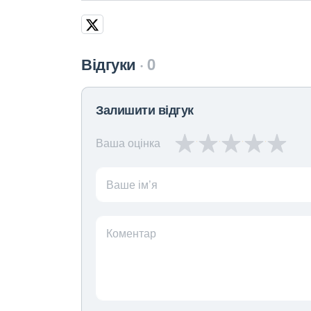
Відгуки
0
Залишити відгук
Ваша оцінка
Ваше ім’я
Коментар