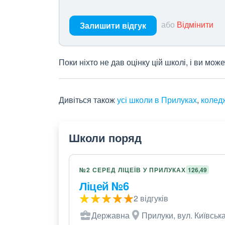
або
Відмінити
Залишити відгук
Поки ніхто не дав оцінку цій школі, і ви мо
Дивіться також
усі школи в Прилуках
,
колед
Школи поряд
№2 СЕРЕД ЛІЦЕЇВ У ПРИЛУКАХ
126,49
Ліцей №6
2 відгуків
Державна
Прилуки, вул. Київська