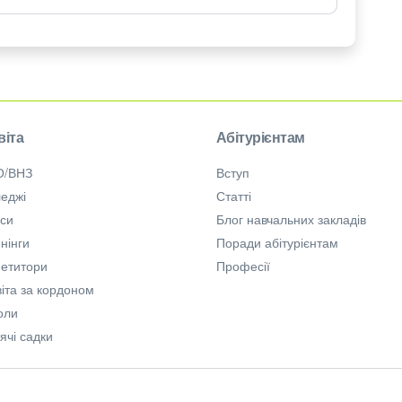
віта
Абітурієнтам
О/ВНЗ
Вступ
еджі
Статті
рси
Блог навчальних закладів
нінги
Поради абітурієнтам
петитори
Професії
іта за кордоном
оли
ячі садки