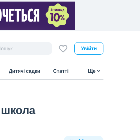
Увійти
Дитячі садки
Статті
Ще
 школа