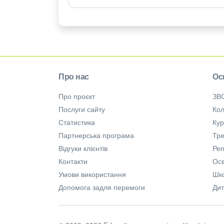
Про нас
Ос
Про проєкт
ЗВ
Послуги сайту
Кол
Статистика
Ку
Партнерська програма
Тре
Відгуки клієнтів
Ре
Контакти
Осв
Умови використання
Шк
Допомога задля перемоги
Дит