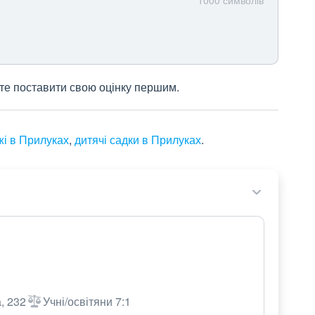
жете поставити свою оцінку першим.
жі в Прилуках
,
дитячі садки в Прилуках
.
, 232
Учні/освітяни 7:1