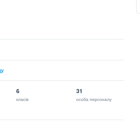
ду
6
31
класів
особа персоналу