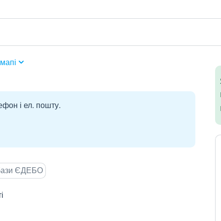
мапі
ефон і ел. пошту.
 бази ЄДЕБО
і