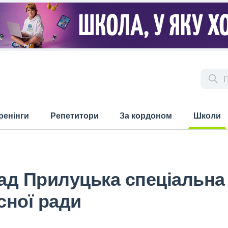
ренінги
Репетитори
За кордоном
Школи
(current)
ад Прилуцька спеціальна
сної ради