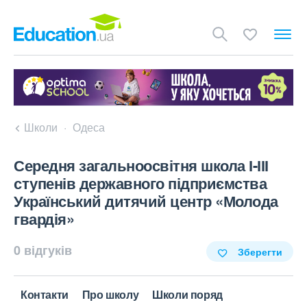
Школи
Одеса
Середня загальноосвітня школа І-ІІІ
ступенів державного підприємства
Український дитячий центр «Молода
гвардія»
0 відгуків
Зберегти
Контакти
Про школу
Школи поряд