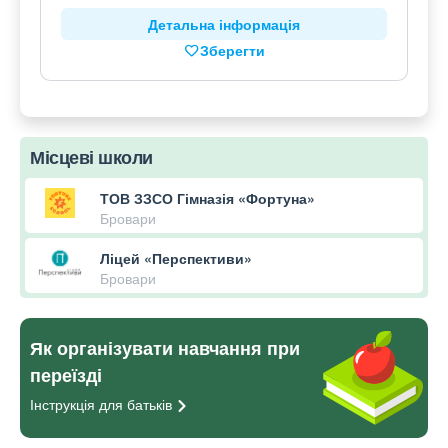
Детальна інформація
Зберегти
Місцеві школи
ТОВ ЗЗСО Гімназія «Фортуна»
Бровари
Ліцей «Перспективи»
Бровари
Як організувати навчання при
переїзді
Інструкція для
батьків