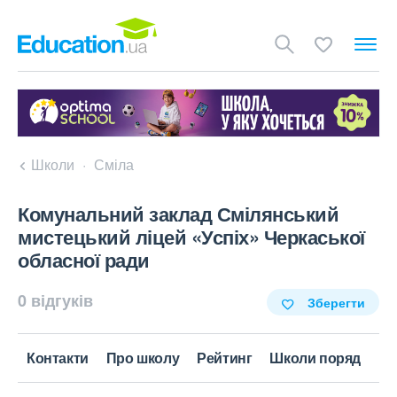
Школи
Сміла
Комунальний заклад Смілянський
мистецький ліцей «Успіх» Черкаської
обласної ради
0 відгуків
Зберегти
Контакти
Про школу
Рейтинг
Школи поряд