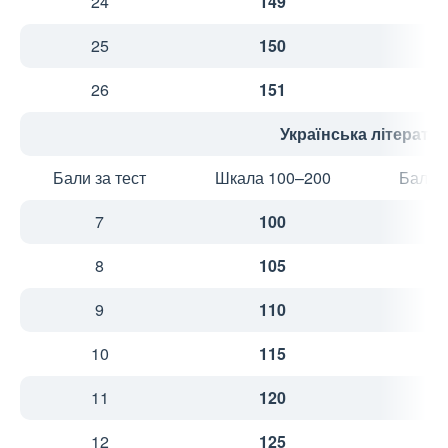
24
149
4
25
150
4
26
151
4
Українська літерату
Бали за тест
Шкала 100–200
Бали з
7
100
2
8
105
2
9
110
2
10
115
3
11
120
3
12
125
3