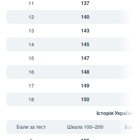
11
137
2
12
140
2
13
143
2
14
145
2
15
147
2
16
148
3
17
149
3
18
150
3
Історія України
Бали за тест
Шкала 100–200
Бали з