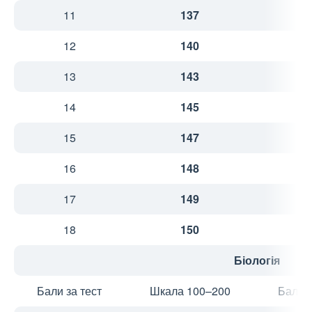
11
137
2
12
140
2
13
143
2
14
145
2
15
147
2
16
148
3
17
149
3
18
150
3
Біологія
Бали за тест
Шкала 100–200
Бали з