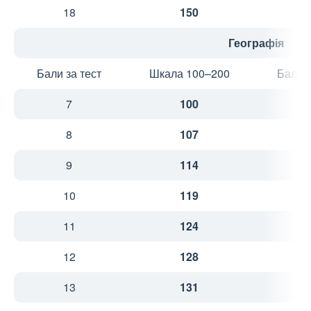
18
150
3
Географія
Бали за тест
Шкала 100–200
Бали з
7
100
2
8
107
2
9
114
2
10
119
3
11
124
3
12
128
3
13
131
3