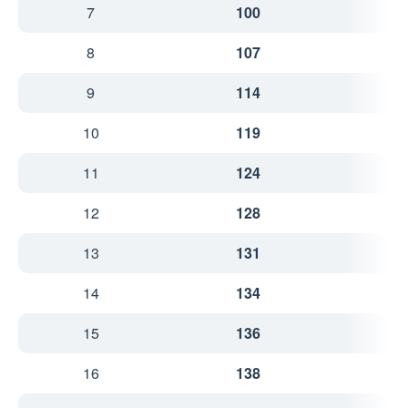
7
100
2
8
107
2
9
114
2
10
119
3
11
124
3
12
128
3
13
131
3
14
134
3
15
136
3
16
138
3