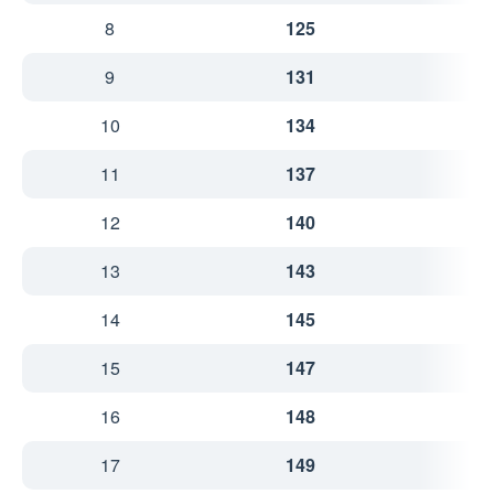
8
125
2
9
131
2
10
134
2
11
137
2
12
140
2
13
143
2
14
145
2
15
147
2
16
148
3
17
149
3