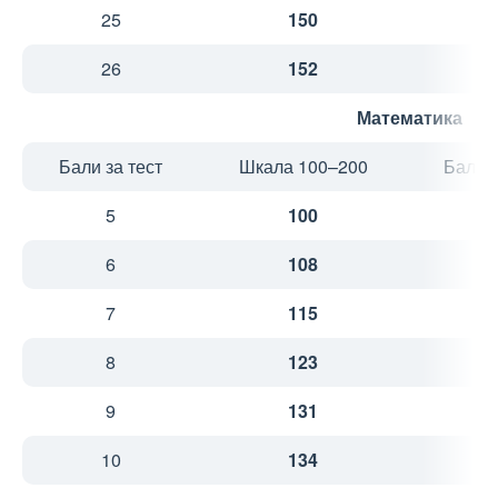
25
150
4
26
152
4
Математика
Бали за тест
Шкала 100–200
Бали з
5
100
1
6
108
2
7
115
2
8
123
2
9
131
2
10
134
2