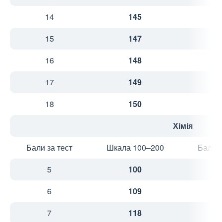
14
145
2
15
147
2
16
148
3
17
149
3
18
150
3
Хімія
Бали за тест
Шкала 100–200
Бали з
5
100
1
6
109
2
7
118
2