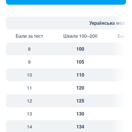
Українська мова
Бали за тест
Шкала 100–200
Бали з
8
100
2
9
105
2
10
110
2
11
120
3
12
125
3
13
130
3
14
134
3