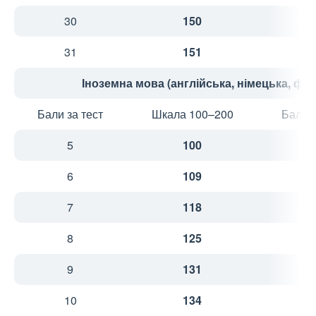
30
150
5
31
151
5
Іноземна мова (англійська, німецька, фра
Бали за тест
Шкала 100–200
Бали з
5
100
1
6
109
2
7
118
2
8
125
2
9
131
2
10
134
2