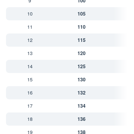
9
100
3
10
105
3
11
110
3
12
115
3
13
120
3
14
125
3
15
130
3
16
132
3
17
134
4
18
136
4
19
138
4