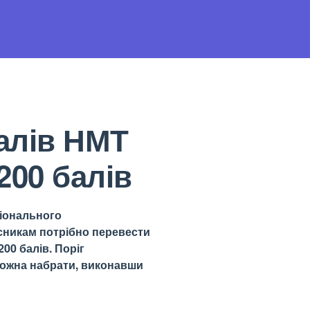
алів НМТ
200 балів
ціонального
сникам потрібно перевести
00 балів. Поріг
можна набрати, виконавши