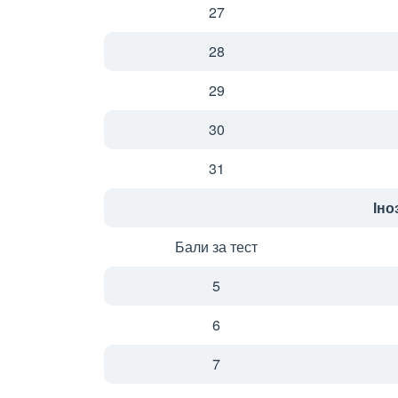
27
28
29
30
31
Іно
Бали за тест
5
6
7