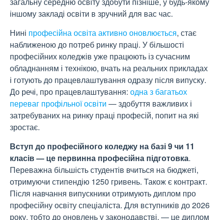
загальну середню освіту здобути пізніше, у будь-якому
іншому закладі освіти в зручний для вас час.
Нині
професійна освіта активно оновлюється
, стає
наближеною до потреб ринку праці. У більшості
професійних коледжів уже працюють із сучасним
обладнанням і технікою, вчать на реальних прикладах
і готують до працевлаштування одразу після випуску.
До речі, про працевлаштування:
одна з багатьох
переваг профільної освіти
— здобуття важливих і
затребуваних на ринку праці професій, попит на які
зростає.
Вступ до професійного коледжу на базі 9 чи 11
класів — це первинна професійна підготовка
.
Переважна більшість студентів вчиться на бюджеті,
отримуючи стипендію 1250 гривень. Також є контракт.
Після навчання випускники отримують диплом про
професійну освіту спеціаліста. Для вступників до 2026
року, тобто до оновлень у законодавстві, — це диплом