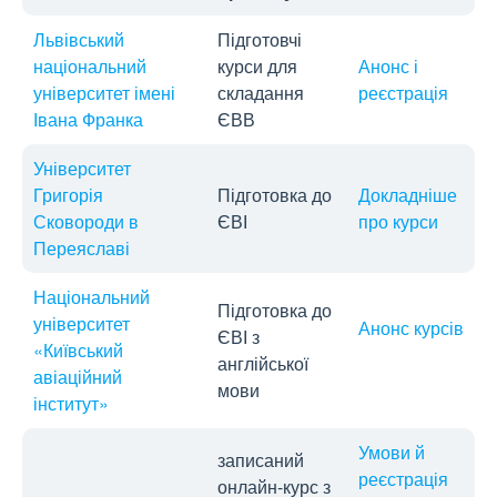
Львівський
Підготовчі
національний
курси для
Анонс і
університет імені
складання
реєстрація
Івана Франка
ЄВВ
Університет
Григорія
Підготовка до
Докладніше
Сковороди в
ЄВІ
про курси
Переяславі
Національний
Підготовка до
університет
Анонс курсів
ЄВІ з
«Київський
англійської
авіаційний
мови
інститут»
Умови й
записаний
реєстрація
онлайн-курс з