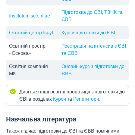
Підготовка до ЄВІ, ТЗНК та
Institutum scientiae
ЄВВ
Освітній центр Ispyt
Курси підготовки до ЄВІ
Освітній простір
Реєстрація на інтенсив з ЄВІ
«Основа»
та ЄВВ
Освітня компанія
Онлайн-курс з підготовки до
М8
ЄВВ
Дивіться інші освітні пропозиції з підготовки до
ЄВІ в розділах
Курси
та
Репетитори
.
Навчальна література
Також під час підготовки до ЄВІ та ЄВВ помічними