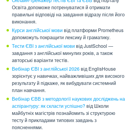
Онлайн-тренажер тестів ЄВІ та ЄВВ
від порталу
Освіта допоможе потренуватися й отримати
правильні відповіді на завдання відразу після його
виконання.
Курси англійської мови
від платформи Prometheus
допоможуть покращити лексику й граматику.
Тести ЄВІ з англійської мови
від JustSchool —
завдання з англійської минулих років, а також
авторські варіанти тестів.
Вебінар ЄВІ з англійської 2026
від EnglisHouse
зорієнтує у навичках, найважливіших для високого
результату й підкаже, як вибудувати системний
план навчання.
Вебінар ЄВВ з методології наукових досліджень на
аспірантуру: як скласти успішно?
від Школи
майбутніх магістрів познайомить зі структурою
тесту й прикладами типових завдань з
поясненнями.