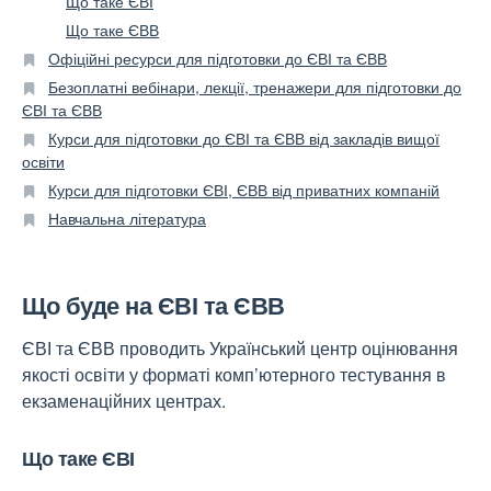
Що таке ЄВІ
Що таке ЄВВ
Офіційні ресурси для підготовки до ЄВІ та ЄВВ
Безоплатні вебінари, лекції, тренажери для підготовки до
ЄВІ та ЄВВ
Курси для підготовки до ЄВІ та ЄВВ від закладів вищої
освіти
Курси для підготовки ЄВІ, ЄВВ від приватних компаній
Навчальна література
Що буде на ЄВІ та ЄВВ
ЄВІ та ЄВВ проводить Український центр оцінювання
якості освіти у форматі комп’ютерного тестування в
екзаменаційних центрах.
Що таке ЄВІ