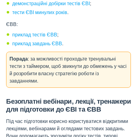
демонстраційні добірки тестів ЄВІ
;
тести ЄВІ минулих років
.
ЄВВ:
приклад тестів ЄВВ
;
приклад завдань ЄВВ
.
Порада
: за можливості проходьте тренувальні
тести з таймером, щоб звикнути до обмежень у часі
й розробити власну стратегію роботи із
завданнями.
Безоплатні вебінари, лекції, тренажери
для підготовки до ЄВІ та ЄВВ
Під час підготовки корисно користуватися відкритими
лекціями, вебінарами й оглядами тестових завдань.
Вони допомагають зрозуміти логіку тестів, типові