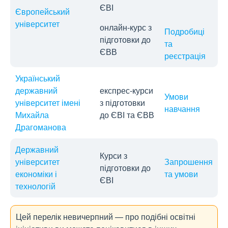
ЄВІ
Європейський
університет
онлайн-курс з
Подробиці
підготовки до
та
ЄВВ
реєстрація
Український
державний
експрес-курси
Умови
університет імені
з підготовки
навчання
Михайла
до ЄВІ та ЄВВ
Драгоманова
Державний
Курси з
університет
Запрошення
підготовки до
економіки і
та умови
ЄВІ
технологій
Цей перелік невичерпний — про подібні освітні