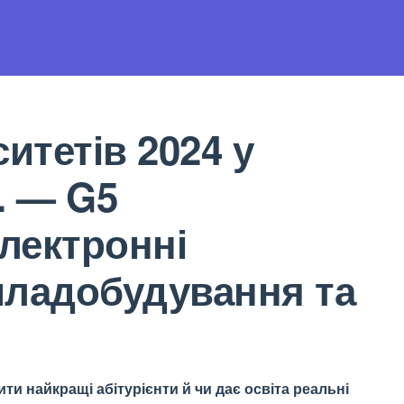
итетів 2024 у
. — G5
електронні
риладобудування та
ти найкращі абітурієнти й чи дає освіта реальні