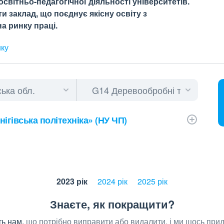
світньо-педагогічної діяльності університетів.
 заклад, що поєднує якісну освіту з
а ринку праці.
нку
ігівська політехніка» (НУ ЧП)
2023 рік
2024 рік
2025 рік
Знаєте, як покращити?
ь нам,
що потрібно виправити або видалити, і ми щось при