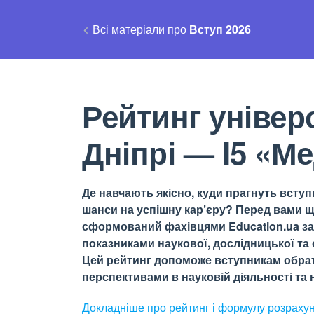
Всі матеріали про
Вступ 2026
Рейтинг універс
Дніпрі — I5 «М
Де навчають якісно, куди прагнуть вступи
шанси на успішну кар’єру? Перед вами щ
сформований фахівцями Education.ua за 
показниками наукової, дослідницької та о
Цей рейтинг допоможе вступникам обрати
перспективами в науковій діяльності та н
Докладніше про рейтинг і формулу
розраху