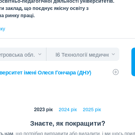
світньо-педагогічної діяльності університетів.
 заклад, що поєднує якісну освіту з
а ринку праці.
нку
верситет імені Олеся Гончара (ДНУ)
2023 рік
2024 рік
2025 рік
Знаєте, як покращити?
ь нам,
що потрібно виправити або видалити, і ми щось при