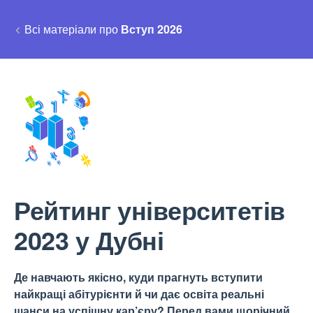
Всі матеріали про
Вступ 2026
Рейтинг університетів
2023 у Дубні
Де навчають якісно, куди прагнуть вступити
найкращі абітурієнти й чи дає освіта реальні
шанси на успішну кар’єру? Перед вами щорічний