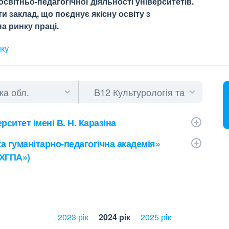
світньо-педагогічної діяльності університетів.
 заклад, що поєднує якісну освіту з
а ринку праці.
нку
ситет імені В. Н. Каразіна
а гуманітарно-педагогічна академія»
«ХГПА»)
2023 рік
2024 рік
2025 рік