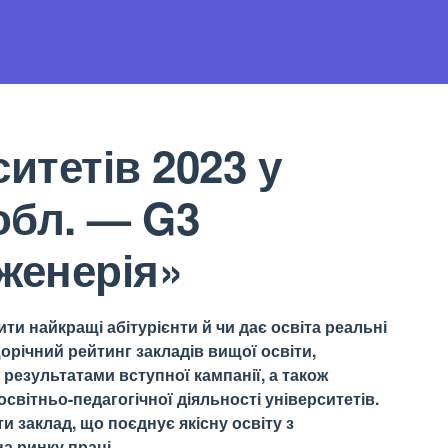
итетів 2023 у
обл. — G3
женерія»
ти найкращі абітурієнти й чи дає освіта реальні
орічний рейтинг закладів вищої освіти,
результатами вступної кампанії, а також
світньо-педагогічної діяльності університетів.
 заклад, що поєднує якісну освіту з
а ринку праці.