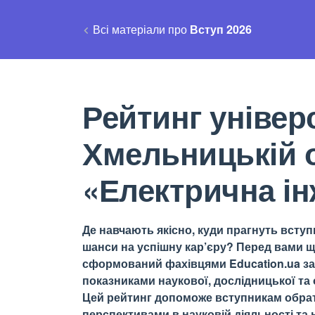
Всі матеріали про
Вступ 2026
Рейтинг універс
Хмельницькій 
«Електрична ін
Де навчають якісно, куди прагнуть вступи
шанси на успішну кар’єру? Перед вами щ
сформований фахівцями Education.ua за 
показниками наукової, дослідницької та о
Цей рейтинг допоможе вступникам обрати
перспективами в науковій діяльності та н