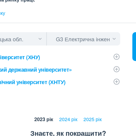
нку
верситет (ХНУ)
кий державний університет»
ічний університет (ХНТУ)
2023 рік
2024 рік
2025 рік
Знаєте, як покращити?