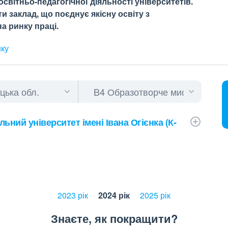
світньо-педагогічної діяльності університетів.
 заклад, що поєднує якісну освіту з
а ринку праці.
нку
ьний університет імені Івана Огієнка (К-
2023 рік
2024 рік
2025 рік
Знаєте, як покращити?