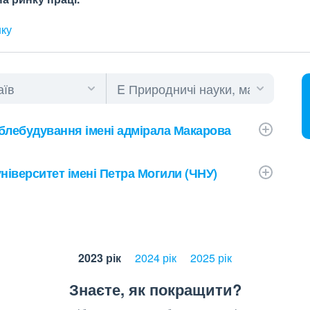
нку
блебудування імені адмірала Макарова
іверситет імені Петра Могили (ЧНУ)
2023 рік
2024 рік
2025 рік
Знаєте, як покращити?