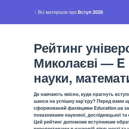
Всі матеріали про
Вступ 2026
Рейтинг універс
Миколаєві — E
науки, математ
Де навчають якісно, куди прагнуть вступи
шанси на успішну кар’єру? Перед вами щ
сформований фахівцями Education.ua за 
показниками наукової, дослідницької та о
Цей рейтинг допоможе вступникам обрати
перспективами в науковій діяльності та н