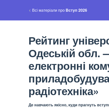
Всі матеріали про
Вступ 2026
Рейтинг універс
Одеській обл. 
електронні кому
приладобудува
радіотехніка»
Де навчають якісно, куди прагнуть вступи