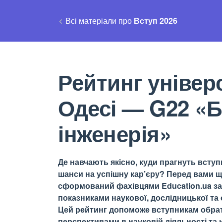
Всі матеріали про
Вступ 2026
Рейтинг універс
Одесі — G22 «
інженерія»
Де навчають якісно, куди прагнуть вступи
шанси на успішну кар’єру? Перед вами щ
сформований фахівцями Education.ua за 
показниками наукової, дослідницької та о
Цей рейтинг допоможе вступникам обрати
перспективами в науковій діяльності та н