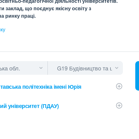
світньо-педагогічної діяльності університетів.
 заклад, що поєднує якісну освіту з
а ринку праці.
нку
авська політехніка імені Юрія
ий університет (ПДАУ)