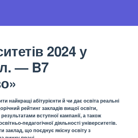
итетів 2024 у
л. — B7
во»
ти найкращі абітурієнти й чи дає освіта реальні
орічний рейтинг закладів вищої освіти,
результатами вступної кампанії, а також
світньо-педагогічної діяльності університетів.
 заклад, що поєднує якісну освіту з
а ринку праці.