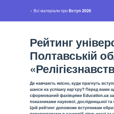
Всі матеріали про
Вступ 2026
Рейтинг універс
Полтавській об
«Релігієзнавст
Де навчають якісно, куди прагнуть вступи
шанси на успішну кар’єру? Перед вами щ
сформований фахівцями Education.ua за 
показниками наукової, дослідницької та о
Цей рейтинг допоможе вступникам обрати
перспективами в науковій діяльності та н