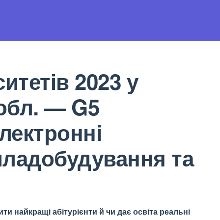
итетів 2023 у
обл. — G5
електронні
риладобудування та
ти найкращі абітурієнти й чи дає освіта реальні