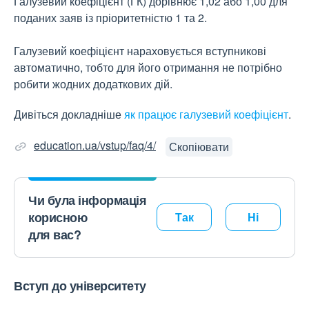
Галузевий коефіцієнт (ГК) дорівнює 1,02 або 1,00 для
поданих заяв із пріоритетністю 1 та 2.
Галузевий коефіцієнт нараховується вступникові
автоматично, тобто для його отримання не потрібно
робити жодних додаткових дій.
Дивіться докладніше
як працює галузевий коефіцієнт
.
education.ua/vstup/faq/4/
Скопіювати
Чи була інформація
корисною
Так
Ні
для вас?
Вступ до університету