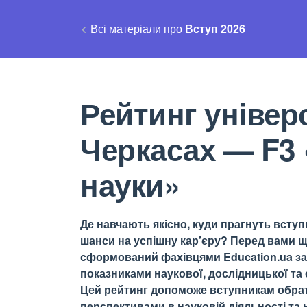
Всі матеріали про
Вступ 2026
Рейтинг універс
Черкасах — F3
науки»
Де навчають якісно, куди прагнуть вступи
шанси на успішну кар’єру? Перед вами щ
сформований фахівцями Education.ua за 
показниками наукової, дослідницької та о
Цей рейтинг допоможе вступникам обрати
перспективами в науковій діяльності та н