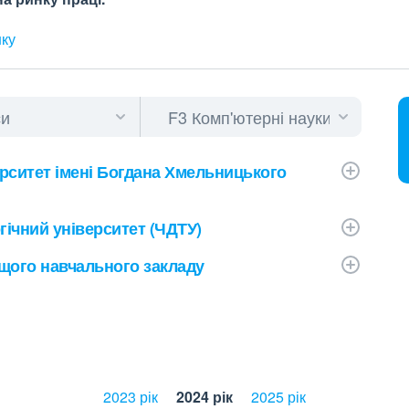
нку
рситет імені Богдана Хмельницького
ічний університет (ЧДТУ)
щого навчального закладу
2023 рік
2024 рік
2025 рік