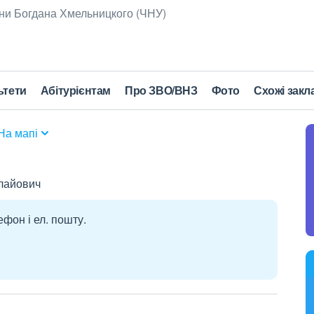
ни Богдана Хмельницкого (ЧНУ)
ьтети
Абітурієнтам
Про ЗВО/ВНЗ
Фото
Схожі закл
На мапі
олайович
ефон і ел. пошту.