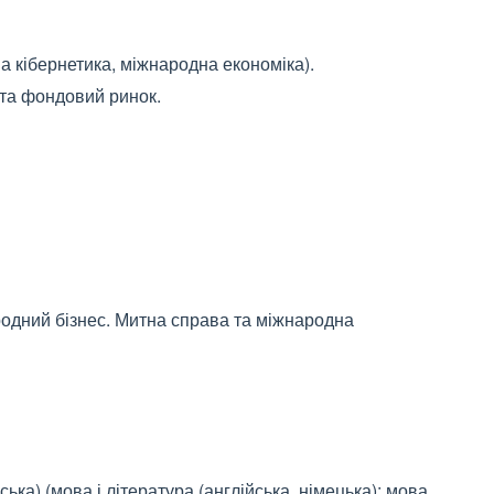
на кібернетика, міжнародна економіка).
 та фондовий ринок.
родний бізнес. Митна справа та міжнародна
ська) (мова і література (англійська, німецька); мова