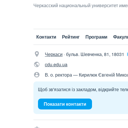
Черкасский национальный университет име
Контакти
Рейтинг
Програми
Факул
Черкаси
·
бульв. Шевченка, 81, 18031
cdu.edu.ua
В. о. ректора — Кирилюк Євгеній Мик
Щоб зв'язатися із закладом, відкрийте тел
Показати контакти