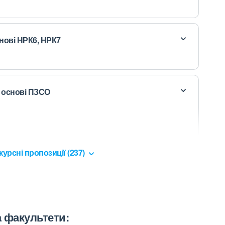
снові НРК6, НРК7
а основі ПЗСО
курсні пропозиції (237)
а факультети: