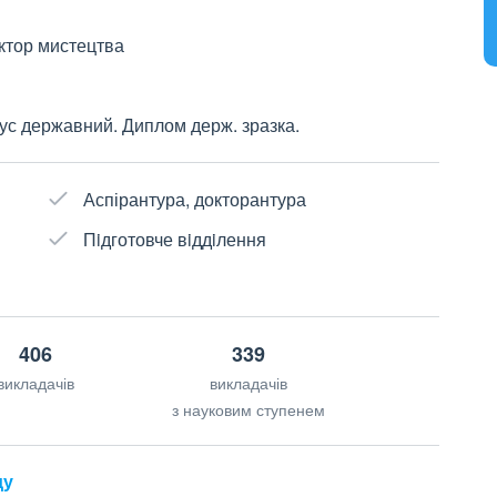
октор мистецтва
ус державний. Диплом держ. зразка.
Аспірантура, докторантура
Пiдготовче вiддiлення
406
339
викладачів
викладачів
з науковим ступенем
ду