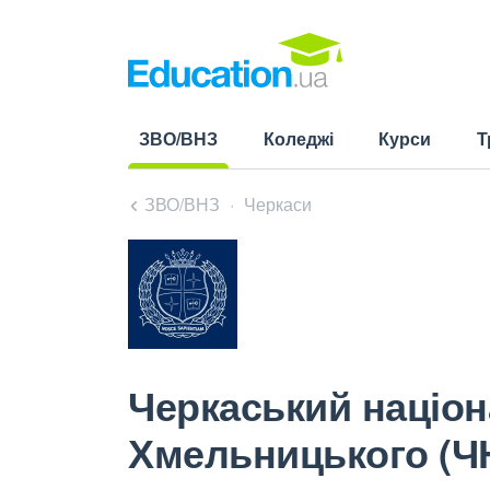
ЗВО/ВНЗ
Коледжі
Курси
Т
(current)
ЗВО/ВНЗ
Черкаси
Черкаський націон
Хмельницького (Ч