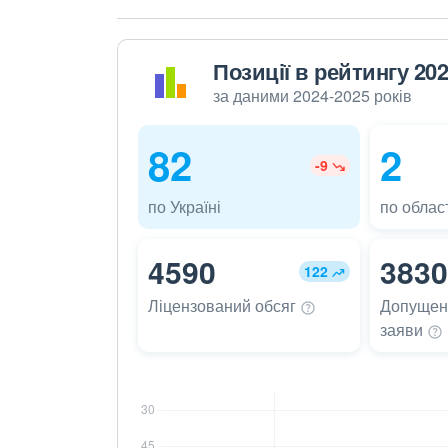
Позиції в рейтингу 20
за даними 2024-2025 років
82
2
-9
по Україні
по област
4590
3830
122
Ліцензований
обсяг
Допущені
заяви