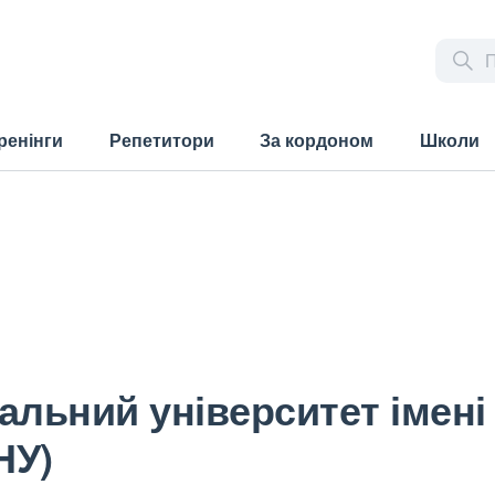
ренінги
Репетитори
За кордоном
Школи
альний університет імені
НУ)