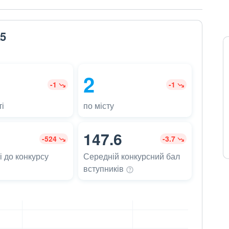
25
2
-1
-1
і
по місту
147.6
-524
-3.7
 до конкурсу
Середній конкурсний бал
вступників