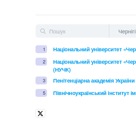
Національний університет «Черн
1
Національний університет «Черн
2
(НУЧК)
Пенітенціарна академія України
3
Північноукраїнський інститут і
5