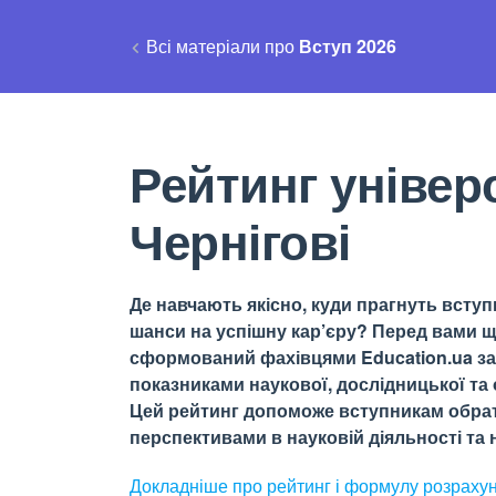
Всі матеріали про
Вступ 2026
Рейтинг універс
Чернігові
Де навчають якісно, куди прагнуть вступи
шанси на успішну кар’єру? Перед вами щ
сформований фахівцями Education.ua за 
показниками наукової, дослідницької та о
Цей рейтинг допоможе вступникам обрати
перспективами в науковій діяльності та н
Докладніше про рейтинг і формулу
розраху