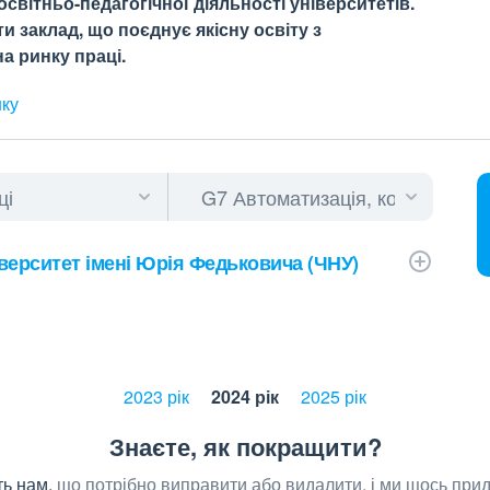
світньо-педагогічної діяльності університетів.
 заклад, що поєднує якісну освіту з
а ринку праці.
нку
верситет імені Юрія Федьковича (ЧНУ)
2023 рік
2024 рік
2025 рік
Знаєте, як покращити?
ь нам,
що потрібно виправити або видалити, і ми щось при