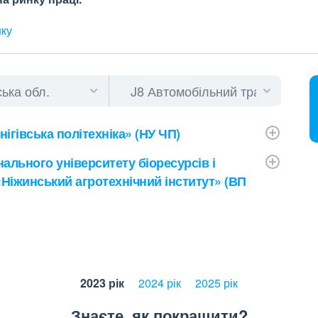
нку
ігівська політехніка» (НУ ЧП)
ального університету біоресурсів і
Ніжинський агротехнічний інститут» (ВП
2023 рік
2024 рік
2025 рік
Знаєте, як покращити?