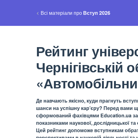
Всі матеріали про
Вступ 2026
Рейтинг універс
Чернігівській о
«Автомобільни
Де навчають якісно, куди прагнуть вступи
шанси на успішну кар’єру? Перед вами щ
сформований фахівцями Education.ua за 
показниками наукової, дослідницької та о
Цей рейтинг допоможе вступникам обрати
перспективами в науковій діяльності та н