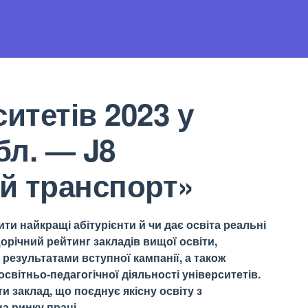
итетів 2023 у
бл. — J8
й транспорт»
ти найкращі абітурієнти й чи дає освіта реальні
орічний рейтинг закладів вищої освіти,
результатами вступної кампанії, а також
світньо-педагогічної діяльності університетів.
 заклад, що поєднує якісну освіту з
а ринку праці.