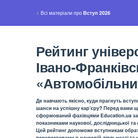
Всі матеріали про
Вступ 2026
Рейтинг універс
Івано-Франківс
«Автомобільни
Де навчають якісно, куди прагнуть вступи
шанси на успішну кар’єру? Перед вами щ
сформований фахівцями Education.ua за 
показниками наукової, дослідницької та о
Цей рейтинг допоможе вступникам обрати
перспективами в науковій діяльності та н