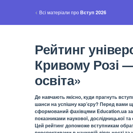
Всі матеріали про
Вступ 2026
Рейтинг універс
Кривому Розі 
освіта»
Де навчають якісно, куди прагнуть вступи
шанси на успішну кар’єру? Перед вами щ
сформований фахівцями Education.ua за 
показниками наукової, дослідницької та о
Цей рейтинг допоможе вступникам обрати
перспективами в науковій діяльності та н