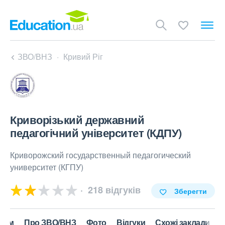
ЗВО/ВНЗ
Кривий Ріг
Криворізький державний
педагогічний університет (КДПУ)
Криворожский государственный педагогический
университет (КГПУ)
218 відгуків
Зберегти
нтам
Про ЗВО/ВНЗ
Фото
Відгуки
Схожі заклади