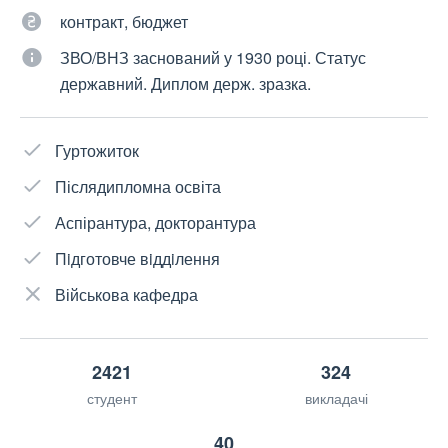
контракт, бюджет
ЗВО/ВНЗ заснований у 1930 році. Статус
державний. Диплом держ. зразка.
Гуртожиток
Післядипломна освіта
Аспірантура, докторантура
Пiдготовче вiддiлення
Військова кафедра
2421
324
студент
викладачі
40