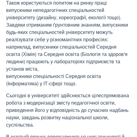
Також користуються попитом на ринку праці
випускники непедагогічних спеціальностей
університету (дизайну, хореографії, екології тощо).
Завдяки отриманим ґрунтовним знанням, випускники
будь-яких спеціальностей університету можуть
реалізувати себе у різноманітних професіях:
наприклад, випускники спеціальностей Середня
освіта (Хімія) та Середня освіта (Біологія та здоров'я
людини) працюють у лабораторіях підприємств та
установ міста,
випускники спеціальності Середня освіта
(Інформатика) у ІТ-сфері тощо.
Сьогодні в університеті здійснюється цілеспрямована
робота з модернізації змісту педагогічної освіти,
приведення його у відповідність до сучасних надбань
науки, завдань розвитку національної школи,
суспільства.
В освітній процес впроваджуються нові технології й