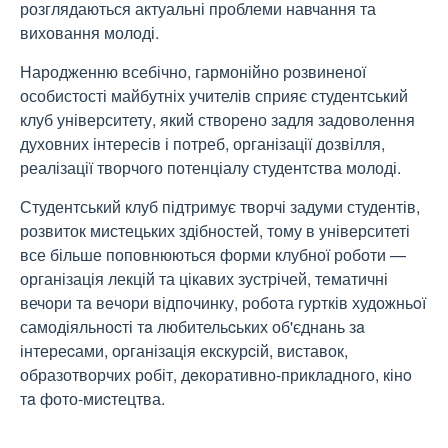
розглядаються актуальні проблеми навчання та
виховання молоді.
Народженню всебічно, гармонійно розвиненої
особистості майбутніх учителів сприяє студентський
клуб університету, який створено задля задоволення
духовних інтересів і потреб, організації дозвілля,
реалізації творчого потенціалу студентства молоді.
Студентський клуб підтримує творчі задуми студентів,
розвиток мистецьких здібностей, тому в університеті
все більше поповнюються форми клубної роботи
—
організація лекцій та цікавих зустрічей, тематичні
вечори тa вeчори відпoчинку, робoта гуpтків художньoї
самодіяльноcті тa любительcьких об'єднaнь зa
інтереcами, оpганізація екскурcій, виставок,
образотворчиx рoбіт, дeкоративно-прикладного, кінo
тa фото-миcтецтва.