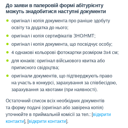
До заяви в паперовій формі абітурієнту
можуть знадобитися наступні документи
оригінал і копія документа про раніше здобуту
освіту та додатка до нього;
оригінал і копія сертифікатів ЗНО/НМТ;
оригінал і копія документа, що посвідчує особу;
4 однакові кольорові фотокартки розміром 3x4 см;
для юнаків: оригінал військового квитка або
приписного свідоцтва;
оригінали документів, що підтверджують право
на участь в конкурсі, зарахування за співбесідою,
зарахування за квотами (при наявності).
Остаточний список всіх необхідних документів
та форму подачі (оригінал або завірена копія)
уточнюйте в приймальній комісії за тел.:
[
відкрити
контакти
]
,
[
відкрити контакти
]
.