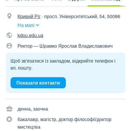
Кривий Ріг
·
просп. Університетський, 54, 50086
На мапі
kdpu.edu.ua
Ректор — Шрамко Ярослав Владиславович
Щоб зв'язатися із закладом, відкрийте телефон і
ел. пошту.
Показати контакти
денна, заочна
бакалавр, магістр, доктор філософії/доктор
мистецтва