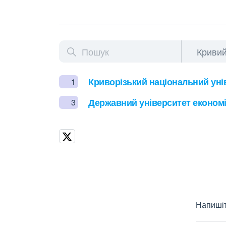
Криворізький національний уні
1
Державний університет економік
3
Напишіт