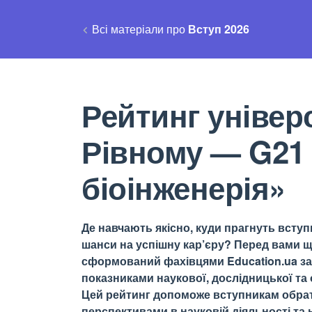
Всі матеріали про
Вступ 2026
Рейтинг універс
Рівному — G21 
біоінженерія»
Де навчають якісно, куди прагнуть вступи
шанси на успішну кар’єру? Перед вами щ
сформований фахівцями Education.ua за 
показниками наукової, дослідницької та о
Цей рейтинг допоможе вступникам обрати
перспективами в науковій діяльності та н