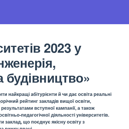
итетів 2023 у
нженерія,
а будівництво»
ти найкращі абітурієнти й чи дає освіта реальні
орічний рейтинг закладів вищої освіти,
результатами вступної кампанії, а також
світньо-педагогічної діяльності університетів.
 заклад, що поєднує якісну освіту з
а ринку праці.