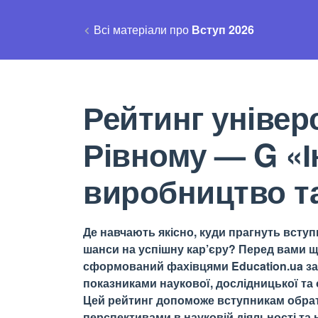
Всі матеріали про
Вступ 2026
Рейтинг універс
Рівному — G «І
виробництво т
Де навчають якісно, куди прагнуть вступи
шанси на успішну кар’єру? Перед вами щ
сформований фахівцями Education.ua за 
показниками наукової, дослідницької та о
Цей рейтинг допоможе вступникам обрати
перспективами в науковій діяльності та н