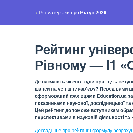
Всі матеріали про
Вступ 2026
Рейтинг універс
Рівному — I1 «
Де навчають якісно, куди прагнуть вступи
шанси на успішну кар’єру? Перед вами щ
сформований фахівцями Education.ua за 
показниками наукової, дослідницької та о
Цей рейтинг допоможе вступникам обрати
перспективами в науковій діяльності та н
Докладніше про рейтинг і формулу
розраху