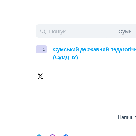
Сумський державний педагогічни
3
(СумДПУ)
Напишіт