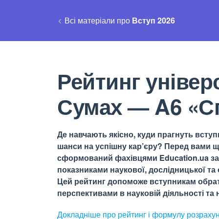
Всі матеріали про
Вступ 2026
Рейтинг універс
Сумах — A6 «Сп
Де навчають якісно, куди прагнуть вступи
шанси на успішну кар’єру? Перед вами щ
сформований фахівцями Education.ua за 
показниками наукової, дослідницької та о
Цей рейтинг допоможе вступникам обрати
перспективами в науковій діяльності та н
Докладніше про рейтинг і формулу
розраху