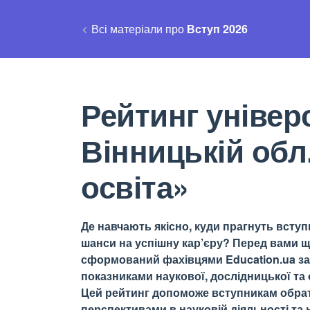
Всі матеріали про
Вступ 2026
Рейтинг універс
Вінницькій обл
освіта»
Де навчають якісно, куди прагнуть вступи
шанси на успішну кар’єру? Перед вами щ
сформований фахівцями Education.ua за 
показниками наукової, дослідницької та о
Цей рейтинг допоможе вступникам обрати
перспективами в науковій діяльності та н