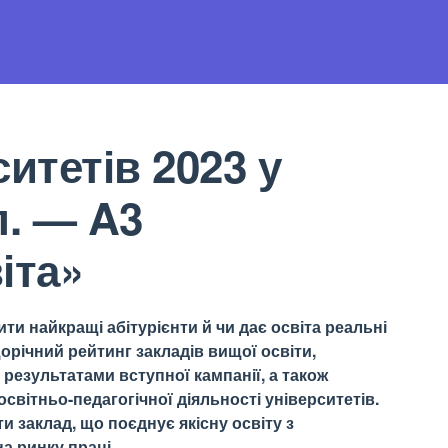
итетів 2023 у
л. — A3
іта»
ти найкращі абітурієнти й чи дає освіта реальні
орічний рейтинг закладів вищої освіти,
результатами вступної кампанії, а також
світньо-педагогічної діяльності університетів.
 заклад, що поєднує якісну освіту з
а ринку праці.