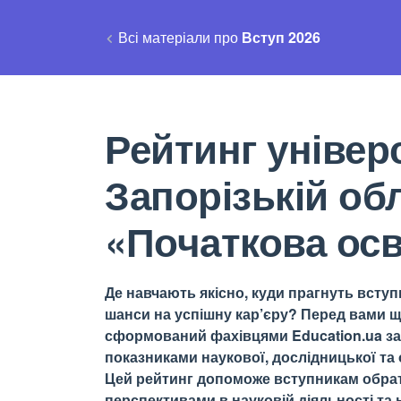
Всі матеріали про
Вступ 2026
Рейтинг універс
Запорізькій об
«Початкова осв
Де навчають якісно, куди прагнуть вступи
шанси на успішну кар’єру? Перед вами щ
сформований фахівцями Education.ua за 
показниками наукової, дослідницької та о
Цей рейтинг допоможе вступникам обрати
перспективами в науковій діяльності та н