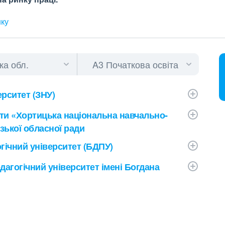
нку
рситет (ЗНУ)
ти «Хортицька національна навчально-
ізької обласної ради
ічний університет (БДПУ)
агогічний університет імені Богдана