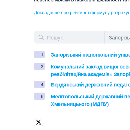
Докладніше про рейтинг і формулу
розраху
Запорізький національний уніве
1
Комунальний заклад вищої осві
3
реабілітаційна академія» Запор
Бердянський державний педагог
4
Мелітопольський державний пед
5
Хмельницького (МДПУ)