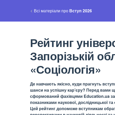
Всі матеріали про
Вступ 2026
Рейтинг універс
Запорізькій об
«Соціологія»
Де навчають якісно, куди прагнуть вступи
шанси на успішну кар’єру? Перед вами щ
сформований фахівцями Education.ua за 
показниками наукової, дослідницької та о
Цей рейтинг допоможе вступникам обрати
перспективами в науковій діяльності та н