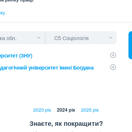
нку
рситет (ЗНУ)
агогічний університет імені Богдана
2023 рік
2024 рік
2025 рік
Знаєте, як покращити?