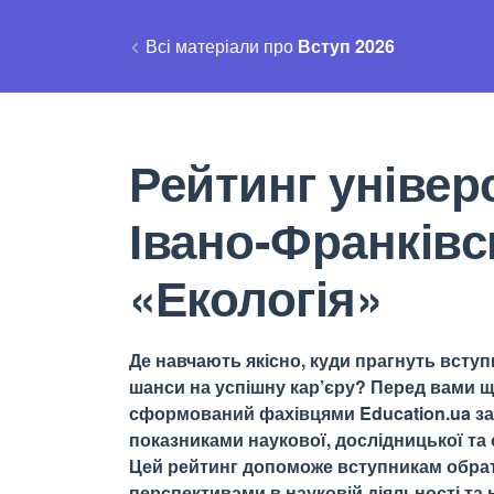
Всі матеріали про
Вступ 2026
Рейтинг універс
Івано-Франківс
«Екологія»
Де навчають якісно, куди прагнуть вступи
шанси на успішну кар’єру? Перед вами щ
сформований фахівцями Education.ua за 
показниками наукової, дослідницької та о
Цей рейтинг допоможе вступникам обрати
перспективами в науковій діяльності та н