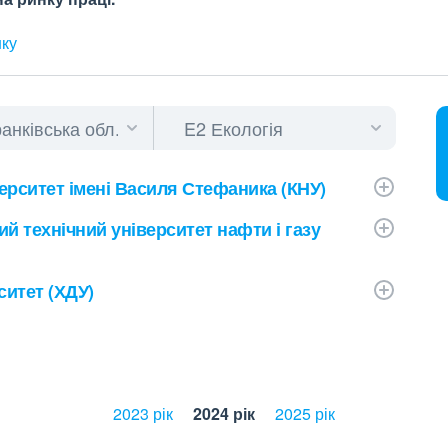
нку
ерситет імені Василя Стефаника (КНУ)
й технічний університет нафти і газу
итет (ХДУ)
2023 рік
2024 рік
2025 рік