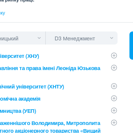
нку
верситет (ХНУ)
вління та права імені Леоніда Юзькова
ічний університет (ХНТУ)
омічна академія
ємництва (УЕП)
Блаженнішого Володимира, Митрополита
ватного акціонерного товариства «Вищий