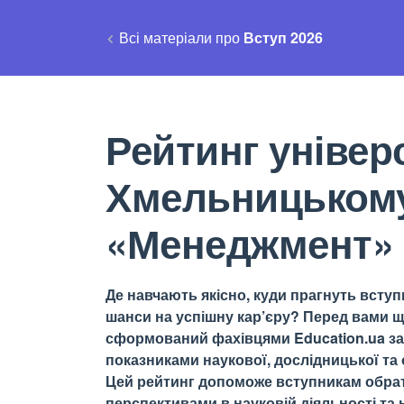
Всі матеріали про
Вступ 2026
Рейтинг універс
Хмельницьком
«Менеджмент»
Де навчають якісно, куди прагнуть вступи
шанси на успішну кар’єру? Перед вами щ
сформований фахівцями Education.ua за 
показниками наукової, дослідницької та о
Цей рейтинг допоможе вступникам обрати
перспективами в науковій діяльності та н