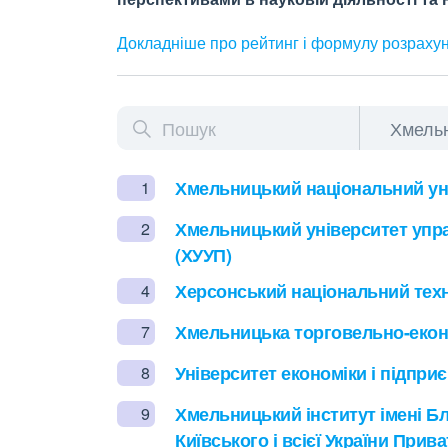
Докладніше про рейтинг і формулу
розраху
Хмельницький національний уні
1
Хмельницький університет упра
2
(ХУУП)
Херсонський національний техн
4
Хмельницька торговельно-екон
7
Університет економіки і підпри
8
Хмельницький інститут імені 
9
Київського і всієї України При