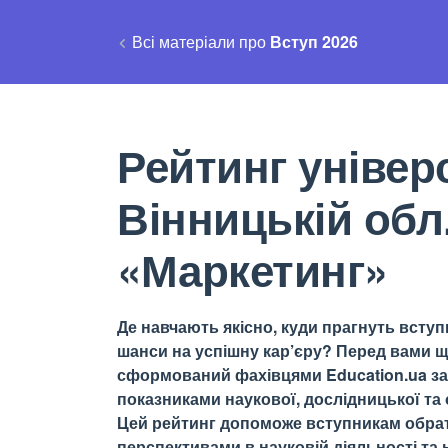
Всі матеріали про
Вступ 2026
Рейтинг універс
Вінницькій обл
«Маркетинг»
Де навчають якісно, куди прагнуть вступи
шанси на успішну кар’єру? Перед вами щ
сформований фахівцями Education.ua за 
показниками наукової, дослідницької та о
Цей рейтинг допоможе вступникам обрати
перспективами в науковій діяльності та н